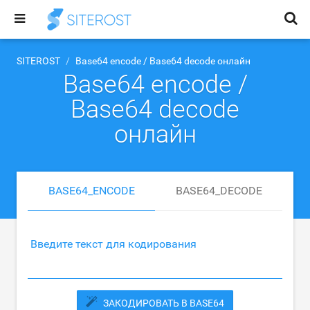
SITEROST
Base64 encode / Base64 decode онлайн
Base64 encode /
Base64 decode
онлайн
BASE64_ENCODE
BASE64_DECODE
Введите текст для кодирования
ЗАКОДИРОВАТЬ В BASE64