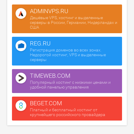
ADMINVPS.RU
Дешёвые VPS, хостинг и выделенные
серверы в России, Германии, Нидерландах и
США
REG.RU
Регистрация доменов во всех зонах.
Недорогой хостинг, VPS и выделенные
серверы
TIMEWEB.COM
Популярный хостинг с низкими ценами и
удобной панелью управления
BEGET.COM
Платный и бесплатный хостинг от
крупнейшего российского провайдера