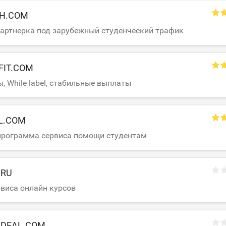
SH.COM
артнерка под зарубежный студенческий трафик
FIT.COM
, While label, стабильные выплаты
L.COM
программа сервиса помощи студентам
.RU
рвиса онлайн курсов
UDEAL.COM