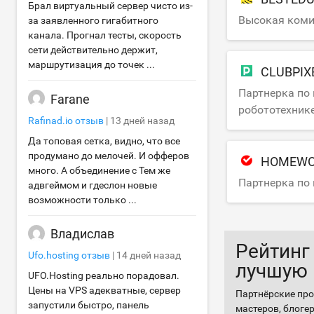
Брал виртуальный сервер чисто из-
Высокая коми
за заявленного гигабитного
канала. Прогнал тесты, скорость
сети действительно держит,
маршрутизация до точек ...
CLUBPIX
Партнерка по
Farane
робототехник
Rafinad.io
отзыв
|
13 дней назад
Да топовая сетка, видно, что все
продумано до мелочей. И офферов
HOMEWO
много. А объединение с Тем же
Партнерка по
адвгеймом и гдеслон новые
возможности только ...
Владислав
Рейтинг
Ufo.hosting
отзыв
|
14 дней назад
лучшую 
UFO.Hosting реально порадовал.
Цены на VPS адекватные, сервер
Партнёрские про
запустили быстро, панель
мастеров, блоге