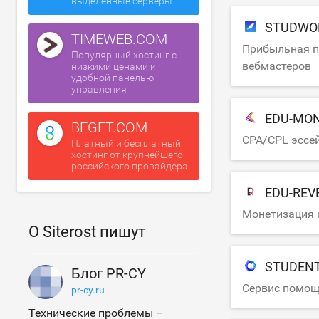
выделенные серверы
STUDWO
TIMEWEB.COM
Прибыльная п
Популярный хостинг с
вебмастеров
низкими ценами и
удобной панелью
управления
EDU-MO
BEGET.COM
CPA/CPL эссе
Платный и бесплатный
хостинг от крупнейшего
российского провайдера
EDU-REV
Монетизация 
О Siterost пишут
STUDENT
Блог PR-CY
Сервис помощ
pr-cy.ru
Технические проблемы –