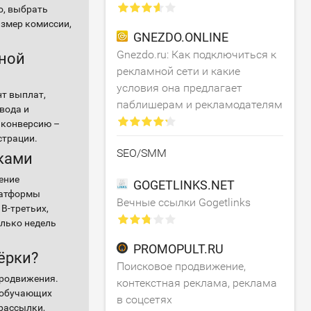
о, выбрать
змер комиссии,
GNEZDO.ONLINE
Gnezdo.ru: Как подключиться к
ьной
рекламной сети и какие
условия она предлагает
нт выплат,
паблишерам и рекламодателям
вода и
 конверсию –
страции.
SEO/SMM
ками
ение
GOGETLINKS.NET
латформы
Вечные ссылки Gogetlinks
В-третьих,
олько недель
PROMOPULT.RU
ёрки?
Поисковое продвижение,
продвижения.
контекстная реклама, реклама
и обучающих
в соцсетях
рассылки,