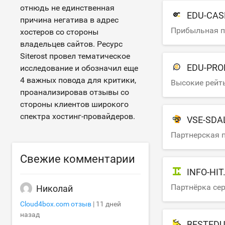
отнюдь не единственная
EDU-CA
причина негатива в адрес
Прибыльная п
хостеров со стороны
владельцев сайтов. Ресурс
Siterost провел тематическое
EDU-PRO
исследование и обозначил еще
4 важных повода для критики,
Высокие рейты
проанализировав отзывы со
стороны клиентов широкого
спектра хостинг-провайдеров.
VSE-SDA
Партнерская 
Свежие комментарии
INFO-HIT
Партнёрка се
Николай
Cloud4box.com
отзыв
|
11 дней
назад
BESTED