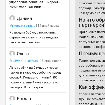
управления понятная . Скорость
помогая пользо
NVME хорошая, пинг ...
подходящую обра
но и другие клю
Даниил
На что об
партнёрки
Mrhost.biz
отзыв
|
14 дней назад
При оценке парт
Развод на бабки, а не хостинг.
модель начислен
Сервак не включили за неделю,
доступные спосо
тикеты не отвечают.
насколько эффек
Преимущес
Олеся
Такие программы
Studwork.ru
отзыв
|
15 дней назад
востребовано и 
Лью трафик на Студворк через
предлагают высо
таргет и тизерки, особенно перед
длительные куки
сессией. Конверт отличный, ROI
после первого к
положительный уже несколько
Как эффек
месяцев. В партнёрке ...
Успех в партнёр
Богдан
Лучшие результ
программ и SEO-