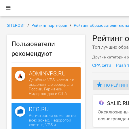
SITEROST
Рейтинг партнёрок
Рейтинг образовательных п
Рейтинг 
Пользователи
Топ лучших обр
рекомендуют
Другие категории 
CPA сети
Push 
ADMINVPS.RU
Дешёвые VPS, хостинг и
выделенные серверы в
ПО РЕЙТИН
России, Германии,
Нидерландах и США
SALID.R
REG.RU
Эксклюзивные
Регистрация доменов во
вознагражден
всех зонах. Недорогой
хостинг, VPS и