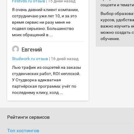
Firstvds.ru
отзыв
|
15 дней назад
соцсети и темат
Я очень давний клиент компании,
Выбор образоват
сотрудничаю уже лет 10, и за это
курсов, удобств
время сервис ни разу меня не
важно изучить е
подвел серьезно. Большинство
можно создать с
моих обращений в ...
обучение.
Евгений
Studwork.ru
отзыв
|
16 дней назад
Лью трафик из соцсетей на заказы
студенческих работ, ROI неплохой.
У Студворка адекватная
партнёрская программа: учёт по
последнему клику, холд ...
Рейтинги сервисов
Топ хостингов