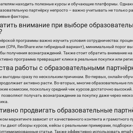
вателям находить полезные курсы и обучающие платформы. Однак
зовательную партнёрку непросто – важно учитывать не только ра
чевые факторы.
ратить внимание при выборе образовател
?
нёрской программы важно изучить условия сотрудничества: проце
ия (
CPA
,
RevShare
или гибридный вариант), минимальный порог вы
бы получения вознаграждений. Также стоит обратить внимание на
тивно программа превращает клики в реальные покупки или реги
тва работы с образовательными партнёр
 выгодны сразу по нескольким причинам. Во-первых, онлайн-обуч
продолжает активно расти. Во-вторых, многие образовательные п
кие комиссии, поскольку средний чек курсов достаточно высокий. 
 позволяют получать вознаграждение за покупку даже через неск
лика.
тивно продвигать образовательные партн
ском маркетинге зависит от качественного контента и грамотного 
аты дают обзоры курсов, кейсы с реальными примерами, подборк
оптимизированные статьи. Также эффективно использовать email-