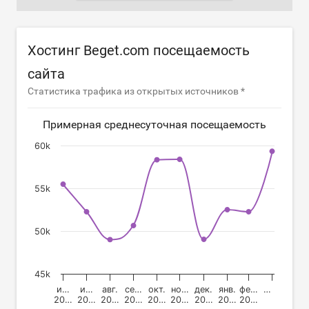
Хостинг Beget.com посещаемость
сайта
Статистика трафика из открытых источников *
Примерная среднесуточная посещаемость
60k
55k
50k
45k
и…
и…
авг.
се…
окт.
но…
дек.
янв.
фе…
…
20…
20…
20…
20…
20…
20…
20…
20…
20…