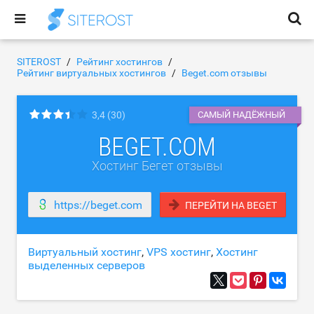
SITEROST
Рейтинг хостингов
Рейтинг виртуальных хостингов
Beget.com отзывы
3,4
(30)
САМЫЙ НАДЁЖНЫЙ
BEGET.COM
Хостинг Бегет отзывы
https://beget.com
ПЕРЕЙТИ НА BEGET
Виртуальный хостинг
,
VPS хостинг
,
Хостинг
выделенных серверов