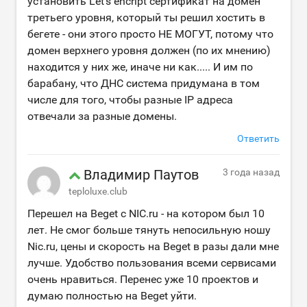
установить Let's encript сертификат на домен
третьего уровня, который ты решил хостить в
бегете - они этого просто НЕ МОГУТ, потому что
домен верхнего уровня должен (по их мнению)
находится у них же, иначе ни как..... И им по
барабану, что ДНС система придумана в том
числе для того, чтобы разные IP адреса
отвечали за разные домены.
Ответить
Владимир Паутов
3 года назад
teploluxe.club
Перешел на Beget с NIC.ru - на котором был 10
лет. Не смог больше тянуть непосильную ношу
Nic.ru, цены и скорость на Beget в разы дали мне
лучше. Удобство пользования всеми сервисами
очень нравиться. Перенес уже 10 проектов и
думаю полностью на Beget уйти.