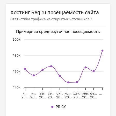
Хостинг Reg.ru посещаемость сайта
Статистика трафика из открытых источников *
Примерная среднесуточная посещаемость
200k
180k
160k
140k
и…
и…
авг.
се…
окт.
но…
дек.
янв.
фе…
…
20…
20…
20…
20…
20…
20…
20…
20…
20…
PR-CY