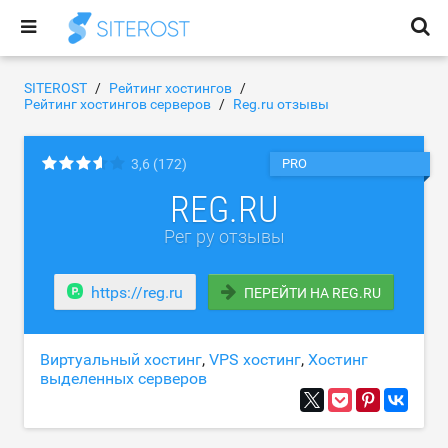
SITEROST
Рейтинг хостингов
Рейтинг хостингов серверов
Reg.ru отзывы
3,6
(172)
PRO
REG.RU
Рег ру отзывы
https://reg.ru
ПЕРЕЙТИ НА REG.RU
Виртуальный хостинг
,
VPS хостинг
,
Хостинг
выделенных серверов