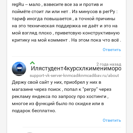
regRu -- мало , взвесите все за и против и
поймёте стоит ли или нет . Из минусов в регРу :
тариф иногда повышается , а точной причины
на это техническая поддержка не даёт и это на
мой взгляд плохо , приветсвую конструктивную
критику на мой коммент . На этом пока что всё .
Ответить
2 года назад
Илястудент4курсхлкимениморозов
support-vk-server-knmcadiknmcadibav.ru/about
Держу свой сайт у них, приобрел у них в
магазине через поиск , попал к "регру" через
рекламу яндекса по запросу про хостинги ,
многое из функций было по скидке или в
подарок бесплатно.
Ответить