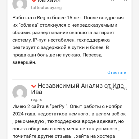
tattootoday.org
Работал с Reg.ru более 15 лет. После внедрения
их "облака" столкнулся с непредсказуемыми
сбоями: развёртывание снапшота затирает
систему, IP-пул нестабилен, техподдержка
реагирует с задержкой в сутки и более. В
продакшн больше не пускаю. Переезд
завершён.
Ответить
Независимый Анализ от Илс
год назад
Ива
reg.ru
Имею 2 сайта в "регРу ". Опыт работы с ноября
2024 года, недостатков немного , в целом всё ок
, рекомендую , техподдержка вроде адекват, но
опыта общения с ней у меня не так уж много ,
почитайте другие отзывы , хейта на хостера :