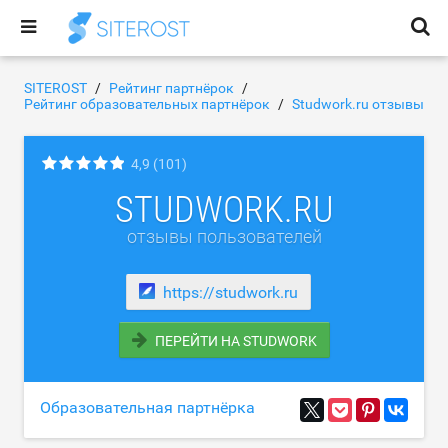
SITEROST
Рейтинг партнёрок
Рейтинг образовательных партнёрок
Studwork.ru отзывы
4,9
(101)
STUDWORK.RU
отзывы пользователей
https://studwork.ru
ПЕРЕЙТИ НА STUDWORK
Образовательная партнёрка