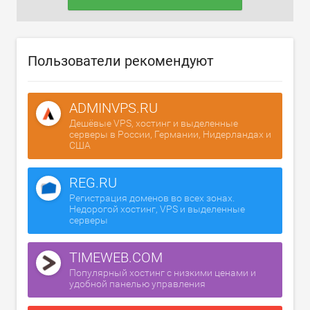
Пользователи рекомендуют
ADMINVPS.RU
Дешёвые VPS, хостинг и выделенные
серверы в России, Германии, Нидерландах и
США
REG.RU
Регистрация доменов во всех зонах.
Недорогой хостинг, VPS и выделенные
серверы
TIMEWEB.COM
Популярный хостинг с низкими ценами и
удобной панелью управления