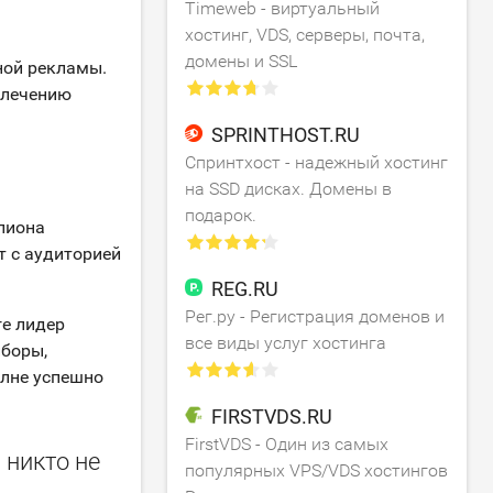
Timeweb - виртуальный
хостинг, VDS, серверы, почта,
домены и SSL
ной рекламы.
влечению
SPRINTHOST.RU
Спринтхост - надежный хостинг
на SSD дисках. Домены в
подарок.
лиона
т с аудиторией
REG.RU
Рег.ру - Регистрация доменов и
ге лидер
все виды услуг хостинга
иборы,
олне успешно
FIRSTVDS.RU
FirstVDS - Один из самых
 никто не
популярных VPS/VDS хостингов