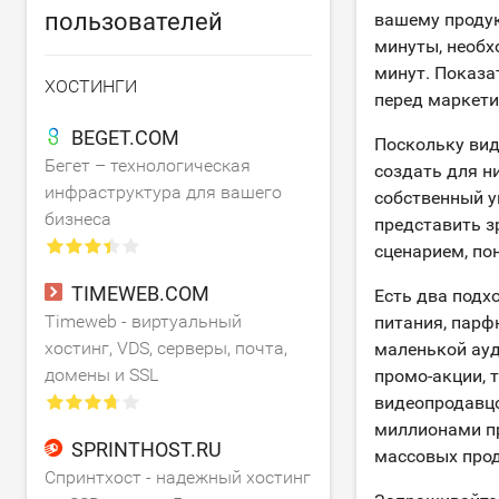
пользователей
вашему продук
минуты, необх
минут. Показа
ХОСТИНГИ
перед маркет
BEGET.COM
Поскольку вид
Бегет – технологическая
создать для н
инфраструктура для вашего
собственный у
бизнеса
представить з
сценарием, пон
TIMEWEB.COM
Есть два подх
Timeweb - виртуальный
питания, парф
хостинг, VDS, серверы, почта,
маленькой ауд
домены и SSL
промо-акции, 
видеопродавцо
миллионами пр
SPRINTHOST.RU
массовых прод
Спринтхост - надежный хостинг