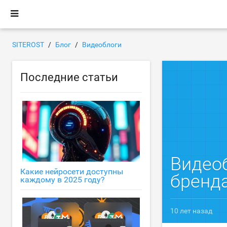
SITEROST
Блог
Видеоблоги
Последние статьи
Видео
Какие нейросети доступны
бренд
каждому в 2025 году?
10 лет назад