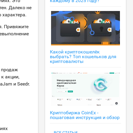
иях. Это
каждому в 2025 году?
тен. Далеко не
 характера.
я. Привяжите
ревыполнение
Какой криптокошелёк
выбрать? Топ кошельков для
криптовалюты
х продаж
к акции,
Jam и Seedr.
Криптобиржа CoinEx -
пошаговая инструкция и обзор
виях
ВСЕ СТАТЬИ