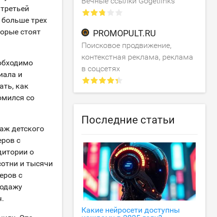
Вечные ссылки Gogetlinks
 третьей
 больше трех
торые стоят
PROMOPULT.RU
Поисковое продвижение,
контекстная реклама, реклама
обходимо
в соцсетях
иала и
ать, как
омился со
Последние статьи
даж детского
еров с
дитории о
сотни и тысячи
еров с
родажу
.
Какие нейросети доступны