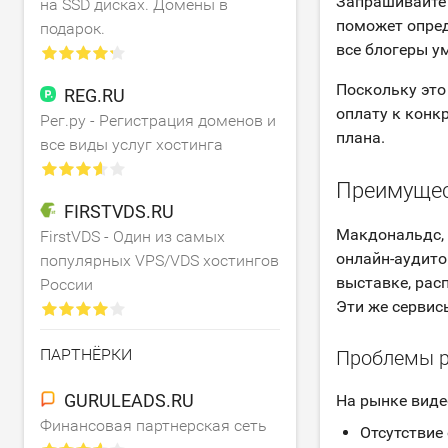
Запрашивайте 
на SSD дисках. Домены в
поможет опред
подарок.
все блогеры у
Поскольку это
REG.RU
оплату к конк
Рег.ру - Регистрация доменов и
плана.
все виды услуг хостинга
Преимущес
FIRSTVDS.RU
Макдональдс, 
FirstVDS - Один из самых
онлайн-аудито
популярных VPS/VDS хостингов
выставке, рас
России
Эти же сервис
ПАРТНЁРКИ
Проблемы р
GURULEADS.RU
На рынке виде
Финансовая партнерская сеть
Отсутствие