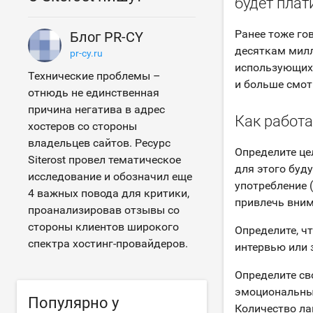
будет плат
Ранее тоже го
Блог PR-CY
десяткам милл
pr-cy.ru
использующих 
Технические проблемы –
и больше смот
отнюдь не единственная
причина негатива в адрес
Как работа
хостеров со стороны
владельцев сайтов. Ресурс
Определите це
Siterost провел тематическое
для этого буд
исследование и обозначил еще
употребление 
4 важных повода для критики,
привлечь вним
проанализировав отзывы со
стороны клиентов широкого
Определите, ч
спектра хостинг-провайдеров.
интервью или 
Определите св
эмоциональный
Популярно у
Количество ла