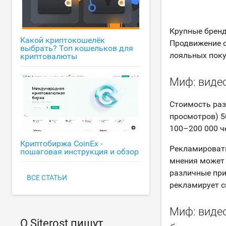
Крупные бренд
Какой криптокошелёк
Продвижение с
выбрать? Топ кошельков для
лояльных поку
криптовалюты
Миф: виде
Стоимость раз
просмотров) 5
100–200 000 че
Криптобиржа CoinEx -
Рекламировать
пошаговая инструкция и обзор
мнения может 
различные при
ВСЕ СТАТЬИ
рекламирует 
Миф: видео
О Siterost пишут