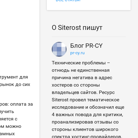
О Siterost пишут
Блог PR-CY
pr-cy.ru
Технические проблемы –
отнюдь не единственная
струмент для
причина негатива в адрес
рынок до сих
хостеров со стороны
владельцев сайтов. Ресурс
Siterost провел тематическое
ов: оплата за
исследование и обозначил еще
лучить
4 важных повода для критики,
яется с
проанализировав отзывы со
зом можно
стороны клиентов широкого
ламных
спектра хостинг-провайдеров.