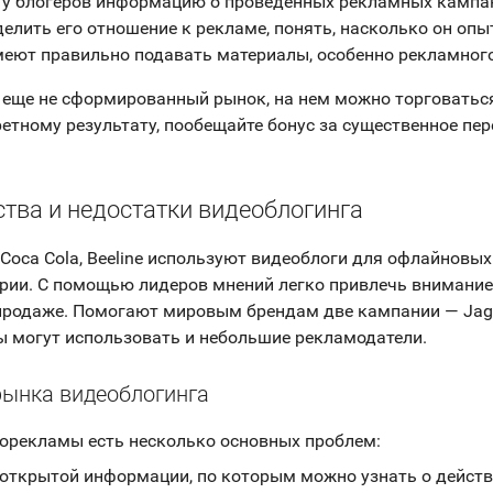
у блогеров информацию о проведенных рекламных кампан
елить его отношение к рекламе, понять, насколько он опы
меют правильно подавать материалы, особенно рекламного
 еще не сформированный рынок, на нем можно торговатьс
ретному результату, пообещайте бонус за существенное пе
тва и недостатки видеоблогинга
Coca Cola, Beeline используют видеоблоги для офлайновы
рии. С помощью лидеров мнений легко привлечь внимание 
продаже. Помогают мировым брендам две кампании — Jaga
ы могут использовать и небольшие рекламодатели.
ынка видеоблогинга
орекламы есть несколько основных проблем:
 открытой информации, по которым можно узнать о дейст