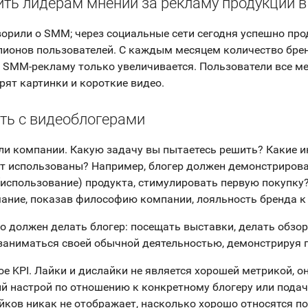
ить лидерам мнений за рекламу продукции в
ворили о SMM; через социальные сети сегодня успешно пр
ионов пользователей. С каждым месяцем количество бре
SMM-рекламу только увеличивается. Пользователи все м
рят картинки и короткие видео.
ть с видеоблогерами
ли компании. Какую задачу вы пытаетесь решить? Какие 
ут использованы? Например, блогер должен демонстриров
(использование) продукта, стимулировать первую покупку
ание, показав философию компании, лояльность бренда к
то должен делать блогер: посещать выставки, делать обзор
заниматься своей обычной деятельностью, демонстрируя 
ое KPI. Лайки и дислайки не является хорошей метрикой, 
 настрой по отношению к конкретному блогеру или подач
йков никак не отображает, насколько хорошо относятся по