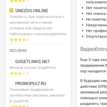
пользовате
Нет понятн
GNEZDO.ONLINE
Нет списка 
Gnezdo.ru: Как подключиться к
Не понятна 
рекламной сети и какие
Накрученны
условия она предлагает
Нет профес
паблишерам и рекламодателям
Отсутствую
Видеоблоги
SEO/SMM
Еще 3 года на
GOGETLINKS.NET
продвижения б
Вечные ссылки Gogetlinks
пор находится
В будущем ожи
PROMOPULT.RU
действия (CPA
Поисковое продвижение,
желаемый резу
контекстная реклама, реклама
помощью уник
в соцсетях
разделять тра