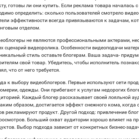
ту, готовы ли они купить. Если реклама товара началась с
одимо определить: сколько пользователей смотрело видео
тели эффективности всегда привязываются к задачам, ко
инговым отделом.
еоблогеры не являются профессиональными актерами, не
их сценарий видеоролика. Особенности видеоподачи матер
никальный стиль оставьте блогерам. Ваша задача- придум
рителям свой товар. Убедитесь, чтобы исполнитель познак
ял, что от него требуется.
ода к выбору видеоблогеров. Первые используют сети про
юмерии, одежды. Они прибегают к услугам недорогих блог
иторией. Каждый блогер рассказывает своей лояльной ау
таким образом, достигается эффект снежного кома, когда 
в рекламируют продукт. Другой подход: привлечение блог
осмотров. Больший охват аудитории хорошо влияет на п
уктов. Выбор подхода зависит от конкретных бизнес-задач