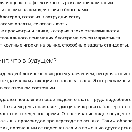
ля и оценить эффективность рекламной кампании.
ой формы взаимодействия с блогерами.
блогеров, готовых к сотрудничеству.
схема оплаты, ее легальность.
е просмотры и лайки, которые плохо отслеживаются.
сионального понимания блогерами основ маркетинга.
т крупные игроки на рынке, способные задать стандарты.
нг: что в будущем?
зад видеоблогинг был модным увлечением, сегодня это ин
ренда и коммуникации с пользователем. Этот рекламный 
 в зачаточном состоянии.
дается появление новой модели оплаты труда видеоблогер
). Такая модель позволяет дисциплинировать блогеров, по
льтат в отведенное время. Отслеживание лидов осуществл
альных промокодов при переходе по ссылке. Таким обра
фик, полученный от видеоканала и с помощью других рек