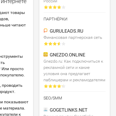
 интернете
России
одают товары
ндов,
ПАРТНЁРКИ
еньше читают
GURULEADS.RU
Финансовая партнерская сеть
GNEZDO.ONLINE
инструменты
Gnezdo.ru: Как подключиться к
ать
рекламной сети и какие
? Или просто
условия она предлагает
 покупателю.
паблишерам и рекламодателям
, проводить
продукт.
SEO/SMM
они показывают
е материала.
GOGETLINKS.NET
купатели к