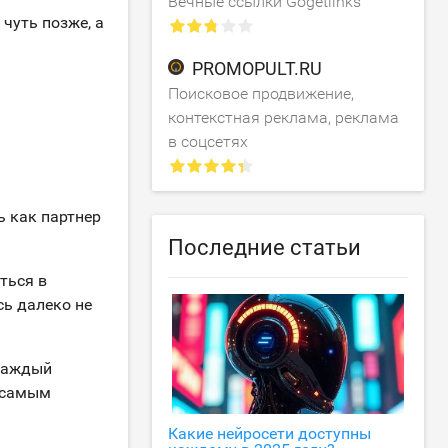
Вечные ссылки Gogetlinks
чуть позже, а
PROMOPULT.RU
Поисковое продвижение,
контекстная реклама, реклама
в соцсетях
ь как партнер
Последние статьи
ться в
сь далеко не
 каждый
 самым
Какие нейросети доступны