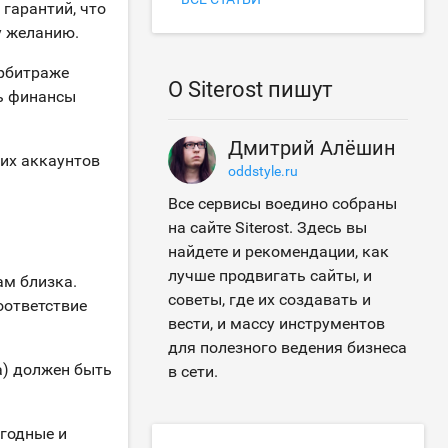
гарантий, что
у желанию.
арбитраже
О Siterost пишут
ть финансы
Дмитрий Алёшин
их аккаунтов
oddstyle.ru
Все сервисы воедино собраны
на сайте Siterost. Здесь вы
найдете и рекомендации, как
лучше продвигать сайты, и
ам близка.
советы, где их создавать и
оответствие
вести, и массу инструментов
для полезного ведения бизнеса
а) должен быть
в сети.
годные и