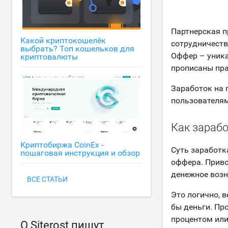
Партнерская пр
Какой криптокошелёк
сотрудничеств
выбрать? Топ кошельков для
Оффер – уника
криптовалюты
прописаны пра
Заработок на 
пользователям
Как зарабо
Криптобиржа CoinEx -
Суть заработк
пошаговая инструкция и обзор
оффера. Приво
денежное возн
ВСЕ СТАТЬИ
Это логично, 
бы деньги. Пр
процентом или
О Siterost пишут