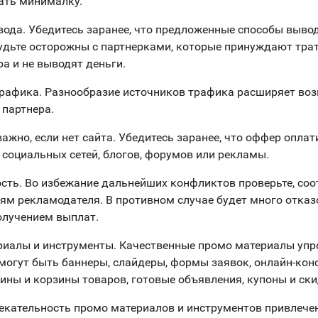
ать минималку.
вода. Убедитесь заранее, что предложенные способы вывод
удьте осторожны с партнерками, которые принуждают тра
ра и не выводят деньги.
трафика. Разнообразие источников трафика расширяет во
 партнера.
ажно, если нет сайта. Убедитесь заранее, что оффер оплат
 социальных сетей, блогов, форумов или рекламы.
ость. Во избежание дальнейших конфликтов проверьте, соо
ям рекламодателя. В противном случае будет много отказ
олучением выплат.
риалы и инструменты. Качественные промо материалы уп
 могут быть баннеры, слайдеры, формы заявок, онлайн-кон
рины и корзины товаров, готовые объявления, купоны и ски
екательность промо материалов и инструментов привлече