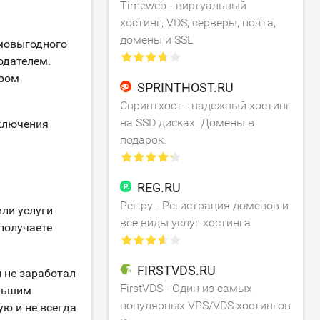
Timeweb - виртуальный
хостинг, VDS, серверы, почта,
домены и SSL
имовыгодного
одателем.
ором
SPRINTHOST.RU
Спринтхост - надежный хостинг
на SSD дисках. Домены в
сключения
подарок.
REG.RU
Рег.ру - Регистрация доменов и
ли услуги
все виды услуг хостинга
получаете
FIRSTVDS.RU
и не заработал
FirstVDS - Один из самых
ольшим
популярных VPS/VDS хостингов
ю и не всегда