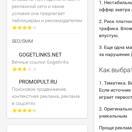
1. Нестабильн
рекламной сети и какие
оффер завтра 
условия она предлагает
паблишерам и рекламодателям
2. Риск платн
трафика. Влож
впустую.
SEO/SMM
3. Еще одна м
GOGETLINKS.NET
за нарушения 
Вечные ссылки Gogetlinks
Как выбра
PROMOPULT.RU
1. Тематика. 
Поисковое продвижение,
Если источник
контекстная реклама, реклама
играет первос
в соцсетях
2. Оригинальн
уникальным.
Проще реклами