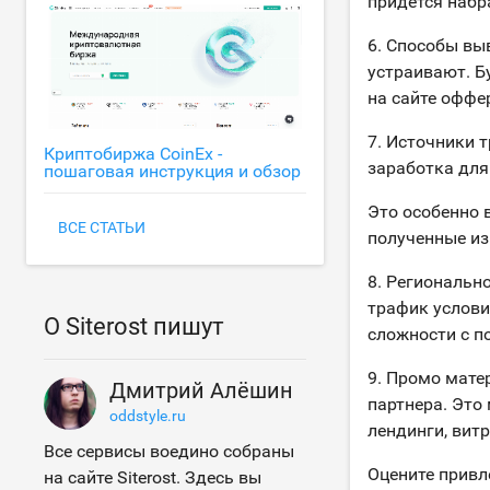
придется набр
6. Способы вы
устраивают. Б
на сайте оффе
7. Источники 
Криптобиржа CoinEx -
заработка для
пошаговая инструкция и обзор
Это особенно в
ВСЕ СТАТЬИ
полученные из
8. Региональн
трафик услови
О Siterost пишут
сложности с п
9. Промо мате
Дмитрий Алёшин
партнера. Это
oddstyle.ru
лендинги, вит
Все сервисы воедино собраны
Оцените привл
на сайте Siterost. Здесь вы