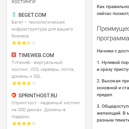
ХОСТИНГИ
Как правильно
сейчас посмо
BEGET.COM
Бегет – технологическая
Преимущест
инфраструктура для вашего
бизнеса
программа
Начнем с дост
TIMEWEB.COM
Timeweb - виртуальный
1. Нулевой пор
хостинг, VDS, серверы, почта,
и сразу присту
домены и SSL
2. Высокая пр
основной и ст
предел.
SPRINTHOST.RU
Спринтхост - надежный хостинг
3. Общедоступ
на SSD дисках. Домены в
желающий. В м
подарок.
разным темати