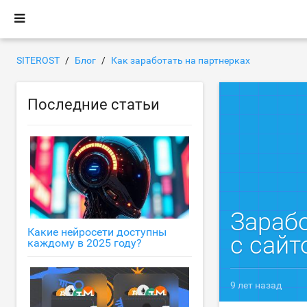
SITEROST
Блог
Как заработать на партнерках
Последние статьи
Зарабо
Какие нейросети доступны
с сайт
каждому в 2025 году?
9 лет назад