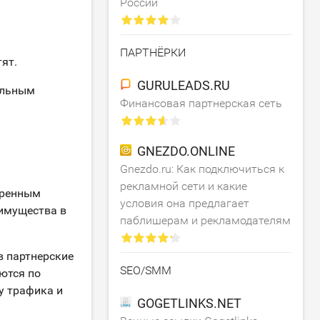
России
ПАРТНЁРКИ
ят.
GURULEADS.RU
альным
Финансовая партнерская сеть
GNEZDO.ONLINE
Gnezdo.ru: Как подключиться к
рекламной сети и какие
бренным
условия она предлагает
еимущества в
паблишерам и рекламодателям
в партнерские
SEO/SMM
ются по
у трафика и
GOGETLINKS.NET