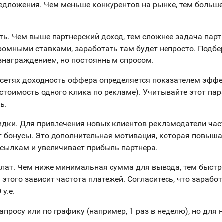
едложения. Чем меньше конкурентов на рынке, тем больш
ть. Чем выше партнерский доход, тем сложнее задача парт
громными ставками, заработать там будет непросто. Подбе
знаграждением, но постоянным спросом.
 сетях доходность оффера определяется показателем эфф
 стоимость одного клика по рекламе). Учитывайте этот па
ь.
кидки. Для привлечения новых клиентов рекламодатели ча
т бонусы. Это дополнительная мотивация, которая повыша
ссылкам и увеличивает прибыль партнера.
плат. Чем ниже минимальная сумма для вывода, тем быстр
 этого зависит частота платежей. Согласитесь, что зарабо
 у.е.
апросу или по графику (например, 1 раз в неделю), но для 