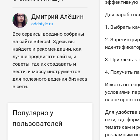
эффективную 
Для заработка
Дмитрий Алёшин
oddstyle.ru
1. Выбрать ка
Все сервисы воедино собраны
2. Зарегистри
на сайте Siterost. Здесь вы
идентификато
найдете и рекомендации, как
лучше продвигать сайты, и
3. Привлечь к
советы, где их создавать и
вести, и массу инструментов
4. Получить п
для полезного ведения бизнеса
Искать потен
в сети.
условиями пар
плане простот
Популярно у
Для удобства 
сети, где фор
пользователей
тематикам и р
рекламным инс