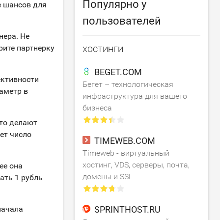
Популярно у
е шансов для
пользователей
нера. Не
рите партнерку
ХОСТИНГИ
BEGET.COM
ективности
Бегет – технологическая
раметр в
инфраструктура для вашего
бизнеса
сто делают
ет число
TIMEWEB.COM
Timeweb - виртуальный
хостинг, VDS, серверы, почта,
ее она
домены и SSL
тать 1 рубль
начала
SPRINTHOST.RU