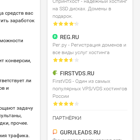
Спринтхост - надежный хостинг
на SSD дисках. Домены в
а средств вас
подарок.
тить заработок
REG.RU
зможности
Рег.ру - Регистрация доменов и
все виды услуг хостинга
ит конверсии,
FIRSTVDS.RU
тветствует ли
FirstVDS - Один из самых
ов и
популярных VPS/VDS хостингов
России
рощают задачу
сультаны,
ПАРТНЁРКИ
дки, прочее.
GURULEADS.RU
ния трафика.