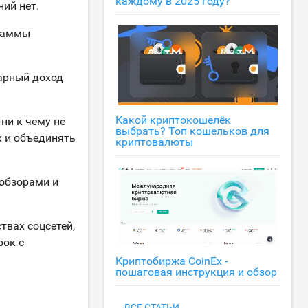
каждому в 2025 году?
ний нет.
граммы
арный доход
Какой криптокошелёк
ни к чему не
выбрать? Топ кошельков для
х и объединять
криптовалюты
 обзорами и
твах соцсетей,
рок с
Криптобиржа CoinEx -
пошаговая инструкция и обзор
ВСЕ СТАТЬИ