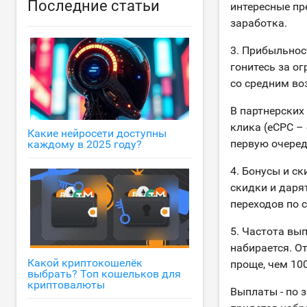
Последние статьи
интересные пр
заработка.
3. Прибыльнос
гонитесь за о
со средним во
В партнерских
клика (eCPC –
Какие нейросети доступны
первую очеред
каждому в 2025 году?
4. Бонусы и с
скидки и даря
переходов по 
5. Частота вы
набирается. От
Какой криптокошелёк
проще, чем 100
выбрать? Топ кошельков для
криптовалюты
Выплаты - по з