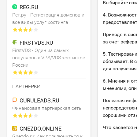
Выбирайте сам
REG.RU
Рег.ру - Регистрация доменов и
4. Возможност
все виды услуг хостинга
предоставляет
Приводя в сис
за счет рефер
FIRSTVDS.RU
FirstVDS - Один из самых
5. Тестировани
популярных VPS/VDS хостингов
обязывает. В 
России
для получения
6. Мнения и о
ПАРТНЁРКИ
мнениями, опи
GURULEADS.RU
Полезная инфо
непосредствен
Финансовая партнерская сеть
хорошими отзы
Что касается н
GNEZDO.ONLINE
Gnezdo.ru: Как подключиться к