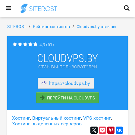
SITEROST
Рейтинг хостингов
Cloudvps.by отзывы
4,9
(51)
CLOUDVPS.BY
отзывы пользователей
https://cloudvps.by
ПЕРЕЙТИ НА CLOUDVPS
Хостинг
,
Виртуальный хостинг
,
VPS хостинг
,
Хостинг выделенных серверов