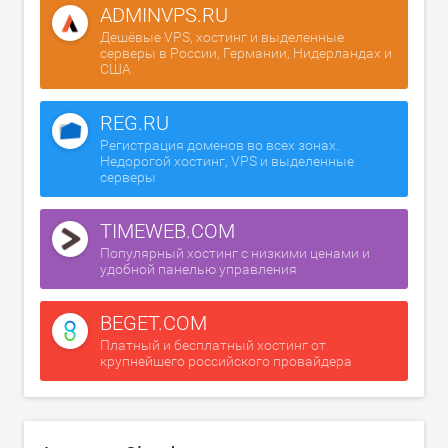
ADMINVPS.RU
Дешёвые VPS, хостинг и выделенные
серверы в России, Германии, Нидерландах и
США
REG.RU
Регистрация доменов во всех зонах.
Недорогой хостинг, VPS и выделенные
серверы
TIMEWEB.COM
Популярный хостинг с низкими ценами и
удобной панелью управления
BEGET.COM
Платный и бесплатный хостинг от
крупнейшего российского провайдера