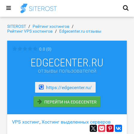
SITEROST
Рейтинг хостингов
Рейтинг VPS хостингов
Edgecenter.ru отзывы
0.0
(0)
EDGECENTER.RU
отзывы пользователей
https://edgecenter.ru/
ПЕРЕЙТИ НА EDGECENTER
VPS хостинг
,
Хостинг выделенных серверов