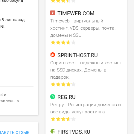
лько секунд
TIMEWEB.COM
н
9 лет назад
Timeweb - виртуальный
NL
хостинг, VDS, серверы, почта,
домены и SSL
SPRINTHOST.RU
Спринтхост - надежный хостинг
на SSD дисках. Домены в
подарок.
t и
REG.RU
тавлены в
Рег.ру - Регистрация доменов и
все виды услуг хостинга
FIRSTVDS.RU
ТАВИТЬ ОТЗЫВ