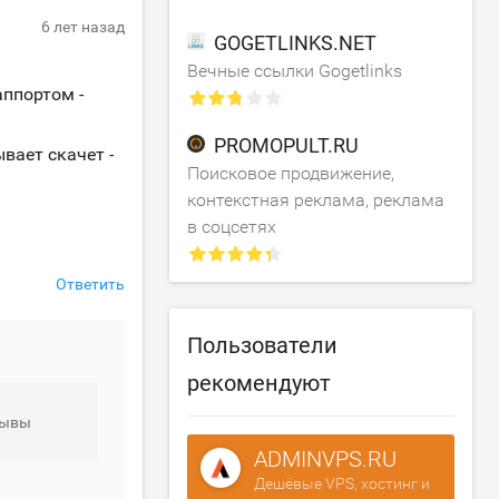
6 лет назад
GOGETLINKS.NET
Вечные ссылки Gogetlinks
аппортом -
PROMOPULT.RU
ывает скачет -
Поисковое продвижение,
контекстная реклама, реклама
в соцсетях
Ответить
Пользователи
рекомендуют
зывы
ADMINVPS.RU
Дешёвые VPS, хостинг и