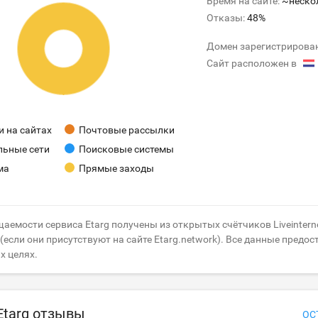
Время на сайте:
~неско
Отказы:
48%
Домен зарегистрирова
Сайт расположен в
 на сайтах
Почтовые рассылки
льные сети
Поисковые системы
ма
Прямые заходы
аемости сервиса Etarg получены из открытых счётчиков Liveinterne
если они присутствуют на сайте Etarg.network). Все данные предос
х целях.
Etarg отзывы
ОС