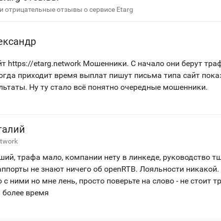
 отрицательные отзывы о сервисе Etarg
ександр
 https://etarg.network Мошенники. С начало они берут тра
огда приходит время выплат пишут письма типа сайт пока
льтаты. Ну ту стало всё понятно очередные мошенники.
талий
etwork
ший, трафа мало, компании нету в линкеде, руководство т
аппорты не знают ничего об openRTB. Лояльности никакой.
с ними но мне лень, просто поверьте на слово - не стоит т
м более время