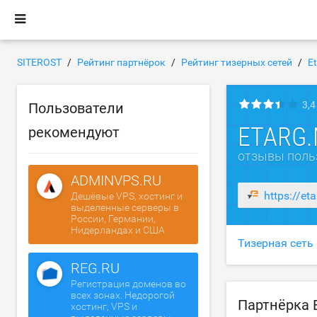
SITEROST
Рейтинг партнёрок
Рейтинг тизерных сетей
E
3,4
Пользователи
ETARG
рекомендуют
отзывы поль
ADMINVPS.RU
https://et
Дешёвые VPS, хостинг и
выделенные серверы в
России, Германии,
Нидерландах и США
Тизерная сеть
REG.RU
Регистрация доменов во
всех зонах. Недорогой
Партнёрка 
хостинг, VPS и