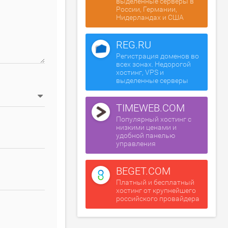
выделенные серверы в
России, Германии,
Нидерландах и США
REG.RU
Регистрация доменов во
всех зонах. Недорогой
хостинг, VPS и
выделенные серверы
TIMEWEB.COM
Популярный хостинг с
низкими ценами и
удобной панелью
управления
BEGET.COM
Платный и бесплатный
хостинг от крупнейшего
российского провайдера