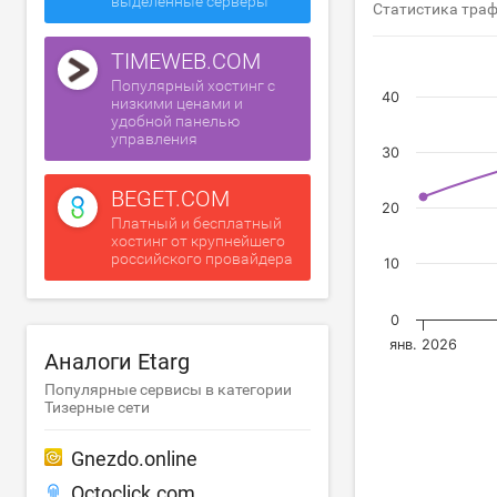
выделенные серверы
Статистика траф
TIMEWEB.COM
Популярный хостинг с
40
низкими ценами и
удобной панелью
управления
30
BEGET.COM
20
Платный и бесплатный
хостинг от крупнейшего
российского провайдера
10
0
янв. 2026
Аналоги Etarg
Популярные сервисы в категории
Тизерные сети
Gnezdo.online
Octoclick.com