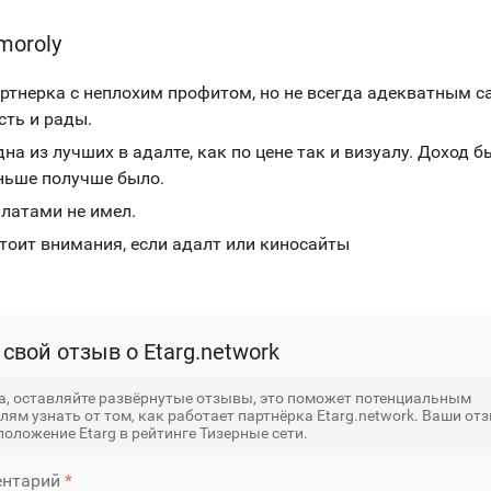
moroly
ртнерка с неплохим профитом, но не всегда адекватным с
сть и рады.
дна из лучших в адалте, как по цене так и визуалу. Доход б
аньше получше было.
латами не имел.
тоит внимания, если адалт или киносайты
 свой отзыв о Etarg.network
, оставляйте развёрнутые отзывы, это поможет потенциальным
лям узнать от том, как работает партнёрка Etarg.network. Ваши от
положение Etarg в рейтинге Тизерные сети.
нтарий