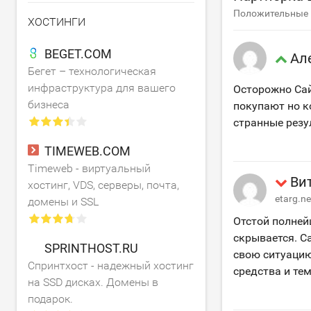
Положительные и
ХОСТИНГИ
BEGET.COM
Ал
Бегет – технологическая
инфраструктура для вашего
Осторожно Сайт
бизнеса
покупают но к
странные резу
TIMEWEB.COM
Timeweb - виртуальный
Ви
хостинг, VDS, серверы, почта,
etarg.n
домены и SSL
Отстой полней
скрывается. С
SPRINTHOST.RU
свою ситуацию 
Спринтхост - надежный хостинг
средства и те
на SSD дисках. Домены в
подарок.