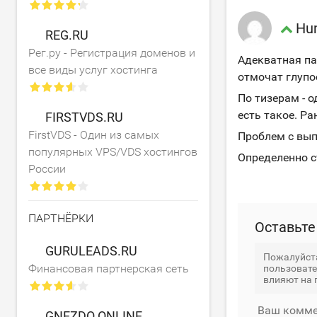
Hu
REG.RU
Рег.ру - Регистрация доменов и
Адекватная па
все виды услуг хостинга
отмочат глупо
По тизерам - о
есть такое. Р
FIRSTVDS.RU
FirstVDS - Один из самых
Проблем с вып
популярных VPS/VDS хостингов
Определенно с
России
ПАРТНЁРКИ
Оставьте
GURULEADS.RU
Пожалуйста
Финансовая партнерская сеть
пользовате
влияют на 
Ваш комме
GNEZDO.ONLINE