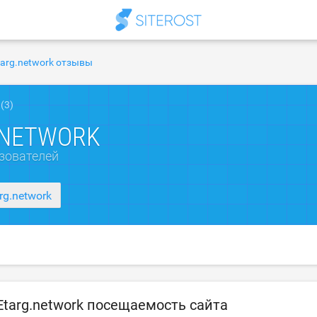
targ.network отзывы
(3)
.NETWORK
зователей
arg.network
Etarg.network посещаемость сайта