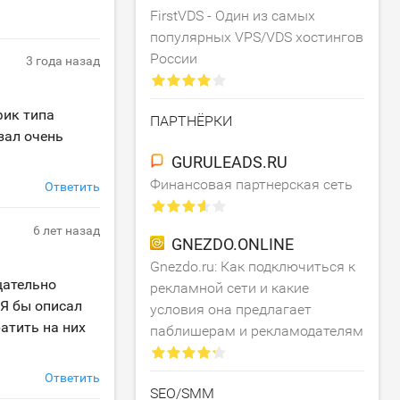
FirstVDS - Один из самых
популярных VPS/VDS хостингов
России
3 года назад
фик типа
ПАРТНЁРКИ
зал очень
GURULEADS.RU
Финансовая партнерская сеть
Ответить
6 лет назад
GNEZDO.ONLINE
Gnezdo.ru: Как подключиться к
щательно
рекламной сети и какие
 Я бы описал
условия она предлагает
ратить на них
паблишерам и рекламодателям
Ответить
SEO/SMM