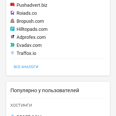
Pushadvert.biz
Roiads.co
Bropush.com
Hilltopads.com
Adprofex.com
Evadav.com
Traffox.io
ВСЕ АНАЛОГИ
Популярно у пользователей
ХОСТИНГИ