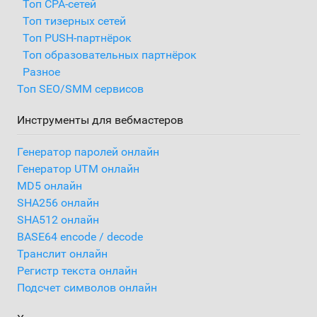
Топ CPA-сетей
Топ тизерных сетей
Топ PUSH-партнёрок
Топ образовательных партнёрок
Разное
Топ SEO/SMM сервисов
Инструменты для вебмастеров
Генератор паролей онлайн
Генератор UTM онлайн
MD5 онлайн
SHA256 онлайн
SHA512 онлайн
BASE64 encode / decode
Транслит онлайн
Регистр текста онлайн
Подсчет символов онлайн