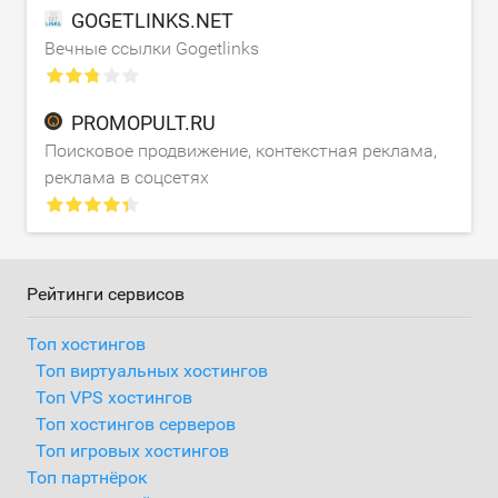
GOGETLINKS.NET
Вечные ссылки Gogetlinks
PROMOPULT.RU
Поисковое продвижение, контекстная реклама,
реклама в соцсетях
Рейтинги сервисов
Топ хостингов
Топ виртуальных хостингов
Топ VPS хостингов
Топ хостингов серверов
Топ игровых хостингов
Топ партнёрок