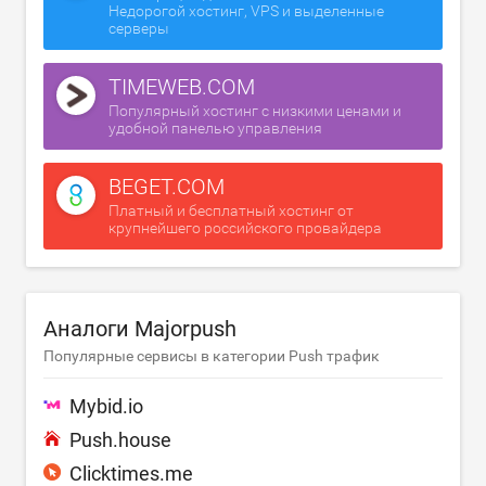
Недорогой хостинг, VPS и выделенные
серверы
TIMEWEB.COM
Популярный хостинг с низкими ценами и
удобной панелью управления
BEGET.COM
Платный и бесплатный хостинг от
крупнейшего российского провайдера
Аналоги Majorpush
Популярные сервисы в категории Push трафик
Mybid.io
Push.house
Clicktimes.me