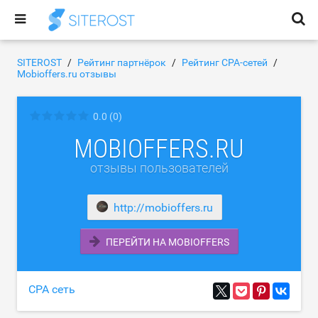
SITEROST
Рейтинг партнёрок
Рейтинг CPA-сетей
Mobioffers.ru отзывы
0.0
(0)
MOBIOFFERS.RU
отзывы пользователей
http://mobioffers.ru
ПЕРЕЙТИ НА MOBIOFFERS
CPA сеть