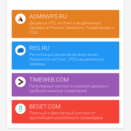
ADMINVPS.RU
Дешёвые VPS, хостинг и выделенные
серверы в России, Германии, Нидерландах и
США
REG.RU
Регистрация доменов во всех зонах.
Недорогой хостинг, VPS и выделенные
серверы
TIMEWEB.COM
Популярный хостинг с низкими ценами и
удобной панелью управления
BEGET.COM
Платный и бесплатный хостинг от
крупнейшего российского провайдера