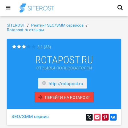
SITEROST
Рейтинг SEO/SMM сервисов
Rotapost.ru отзывы
3,1
(33)
ROTAPOST.RU
отзывы пользователей
http://rotapost.ru
ПЕРЕЙТИ НА ROTAPOST
SEO/SMM сервис