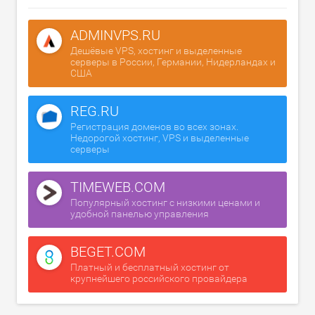
ADMINVPS.RU
Дешёвые VPS, хостинг и выделенные
серверы в России, Германии, Нидерландах и
США
REG.RU
Регистрация доменов во всех зонах.
Недорогой хостинг, VPS и выделенные
серверы
TIMEWEB.COM
Популярный хостинг с низкими ценами и
удобной панелью управления
BEGET.COM
Платный и бесплатный хостинг от
крупнейшего российского провайдера