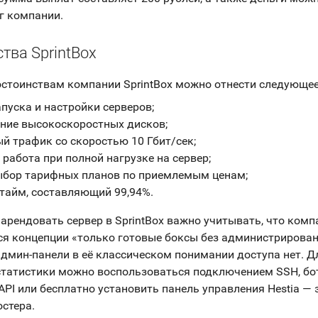
уг компании.
тва SprintBox
стоинствам компании SprintBox можно отнести следующее
апуска и настройки серверов;
ние высокоскоростных дисков;
й трафик со скоростью 10 Гбит/сек;
 работа при полной нагрузке на сервер;
бор тарифных планов по приемлемым ценам;
тайм, составляющий 99,94%.
рендовать сервер в SprintBox важно учитывать, что комп
я концепции «только готовые боксы без администрирован
дмин-панели в её классическом понимании доступа нет. Д
татистики можно воспользоваться подключением SSH, бо
API или бесплатно установить панель управления Hestia — 
остера.