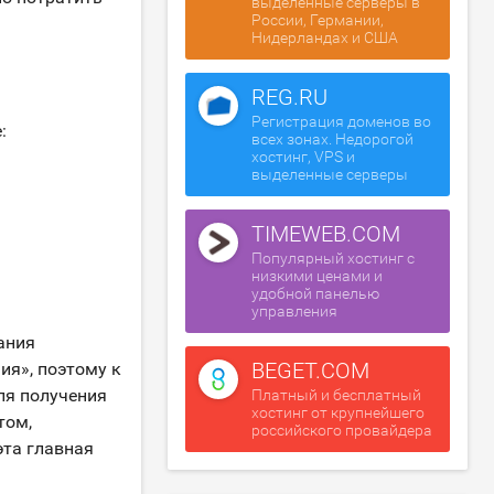
выделенные серверы в
России, Германии,
Нидерландах и США
REG.RU
Регистрация доменов во
:
всех зонах. Недорогой
хостинг, VPS и
выделенные серверы
TIMEWEB.COM
Популярный хостинг с
низкими ценами и
удобной панелью
управления
ания
BEGET.COM
ия», поэтому к
ля получения
Платный и бесплатный
хостинг от крупнейшего
том,
российского провайдера
эта главная