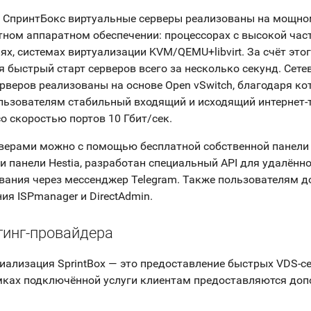
 СпринтБокс виртуальные серверы реализованы на мощно
ном аппаратном обеспечении: процессорах с высокой час
ях, системах виртуализации KVM/QEMU+libvirt. За счёт это
я быстрый старт серверов всего за несколько секунд. Сете
рверов реализованы на основе Open vSwitch, благодаря ко
льзователям стабильный входящий и исходящий интернет-
о скоростью портов 10 Гбит/сек.
верами можно с помощью бесплатной собственной панели 
и панели Hestia, разработан специальный API для удалённ
ания через мессенджер Telegram. Также пользователям д
ия ISPmanager и DirectAdmin.
тинг-провайдера
иализация SprintBox — это предоставление быстрых VDS-с
амках подключённой услуги клиентам предоставляются до