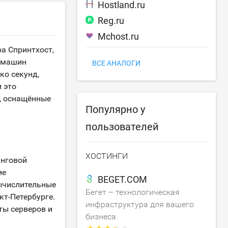
Hostland.ru
Reg.ru
Mchost.ru
ра Спринтхост,
х машин
ВСЕ АНАЛОГИ
ко секунд,
 это
, оснащённые
Популярно у
пользователей
ХОСТИНГИ
инговой
ие
BEGET.COM
Вычислительные
Бегет – технологическая
кт-Петербурге.
инфраструктура для вашего
оты серверов и
бизнеса