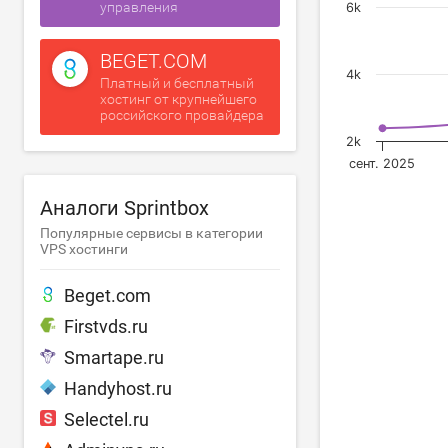
управления
6k
BEGET.COM
4k
Платный и бесплатный
хостинг от крупнейшего
российского провайдера
2k
сент. 2025
Аналоги Sprintbox
Популярные сервисы в категории
VPS хостинги
Beget.com
Firstvds.ru
Smartape.ru
Handyhost.ru
Selectel.ru