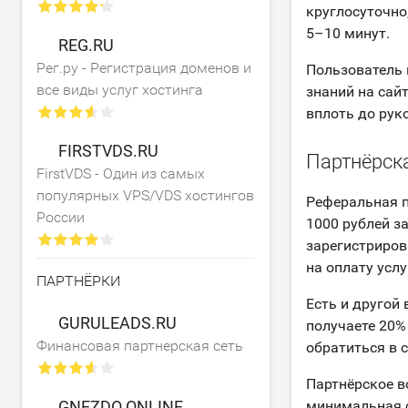
круглосуточно
5–10 минут.
REG.RU
Рег.ру - Регистрация доменов и
Пользователь 
все виды услуг хостинга
знаний на сайт
вплоть до рук
FIRSTVDS.RU
Партнёрск
FirstVDS - Один из самых
популярных VPS/VDS хостингов
Реферальная п
России
1000 рублей з
зарегистриров
на оплату услу
ПАРТНЁРКИ
Есть и другой 
GURULEADS.RU
получаете 20%
Финансовая партнерская сеть
обратиться в 
Партнёрское в
GNEZDO.ONLINE
минимальная с