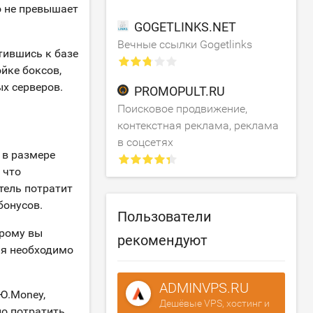
о не превышает
GOGETLINKS.NET
Вечные ссылки Gogetlinks
тившись к базе
йке боксов,
х серверов.
PROMOPULT.RU
Поисковое продвижение,
контекстная реклама, реклама
в соцсетях
 в размере
 что
тель потратит
бонусов.
Пользователи
орому вы
рекомендуют
ия необходимо
ADMINVPS.RU
Ю.Money,
Дешёвые VPS, хостинг и
но потратить