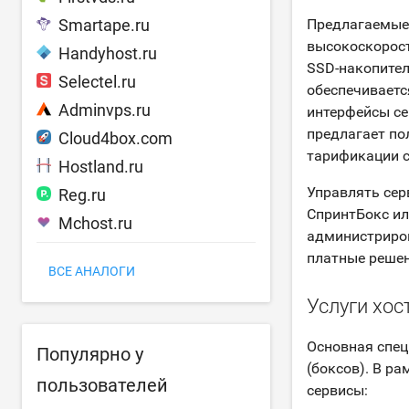
Smartape.ru
Предлагаемые
высокоскорост
Handyhost.ru
SSD-накопител
Selectel.ru
обеспечиваетс
Adminvps.ru
интерфейсы се
предлагает по
Cloud4box.com
тарификации с
Hostland.ru
Управлять сер
Reg.ru
СпринтБокс ил
Mchost.ru
администриров
платные решен
ВСЕ АНАЛОГИ
Услуги хос
Основная спец
Популярно у
(боксов). В р
пользователей
сервисы: