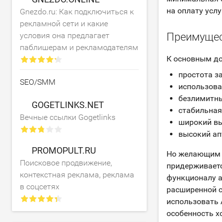
на оплату усл
Gnezdo.ru: Как подключиться к
рекламной сети и какие
условия она предлагает
Преимущес
паблишерам и рекламодателям
К основным до
простота з
SEO/SMM
использова
безлимитны
GOGETLINKS.NET
стабильная
Вечные ссылки Gogetlinks
широкий вы
высокий ап
PROMOPULT.RU
Но желающим а
Поисковое продвижение,
придерживаетс
контекстная реклама, реклама
функционалу а
в соцсетях
расширенной с
использовать 
особенность х