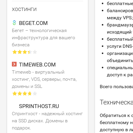
бесплатные 
ХОСТИНГИ
балансиров
между VPS;
BEGET.COM
брандмауэр
Бегет – технологическая
исходящий 
инфраструктура для вашего
бесплатный 
бизнеса
услуги DNS
организаци
объединить 
TIMEWEB.COM
специальны
Timeweb - виртуальный
доступ к р
хостинг, VDS, серверы, почта,
домены и SSL
Всего пользов
Техническ
SPRINTHOST.RU
Спринтхост - надежный хостинг
Обратиться к 
на SSD дисках. Домены в
бесплатному но
подарок.
доступную в л