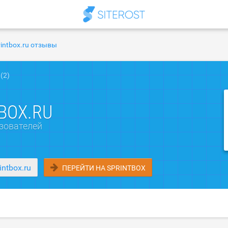
rintbox.ru отзывы
(2)
BOX.RU
зователей
intbox.ru
ПЕРЕЙТИ НА SPRINTBOX