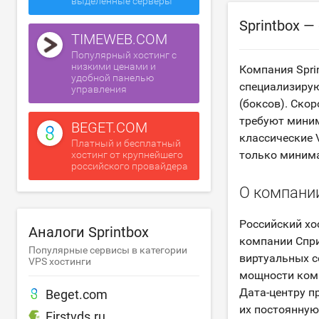
выделенные серверы
Sprintbox 
TIMEWEB.COM
Популярный хостинг с
низкими ценами и
Компания Spri
удобной панелью
специализиру
управления
(боксов). Ско
требуют миним
BEGET.COM
классические 
Платный и бесплатный
только миним
хостинг от крупнейшего
российского провайдера
О компани
Российский хос
Аналоги Sprintbox
компании Спри
Популярные сервисы в категории
виртуальных с
VPS хостинги
мощности комп
Дата-центру пр
Beget.com
их постоянную
Firstvds.ru