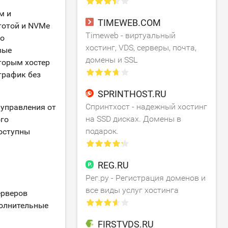
м и
TIMEWEB.COM
тотой и NVMe
Timeweb - виртуальный
го
хостинг, VDS, серверы, почта,
вые
домены и SSL
торым хостер
трафик без
SPRINTHOST.RU
Спринтхост - надежный хостинг
управления от
на SSD дисках. Домены в
ого
подарок.
оступны
REG.RU
Рег.ру - Регистрация доменов и
все виды услуг хостинга
ерверов
полнительные
FIRSTVDS.RU