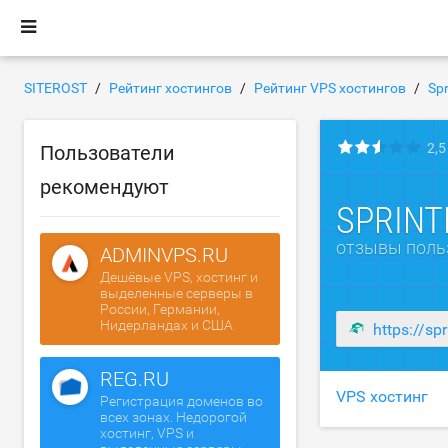
SITEROST
Рейтинг хостингов
Рейтинг VPS хостингов
Sp
2,5
Пользователи
рекомендуют
SPRINT
отзывы поль
ADMINVPS.RU
Дешёвые VPS, хостинг и
выделенные серверы в
России, Германии,
Нидерландах и США
https://spr
REG.RU
VPS хостинг
Регистрация доменов во
всех зонах. Недорогой
хостинг, VPS и