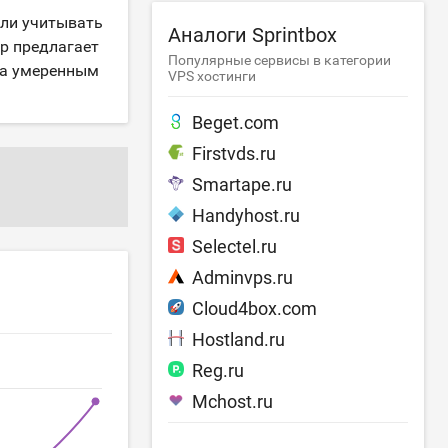
сли учитывать
Аналоги Sprintbox
ер предлагает
Популярные сервисы в категории
ьма умеренным
VPS хостинги
Beget.com
Firstvds.ru
Smartape.ru
Handyhost.ru
Selectel.ru
Adminvps.ru
Cloud4box.com
Hostland.ru
Reg.ru
Mchost.ru