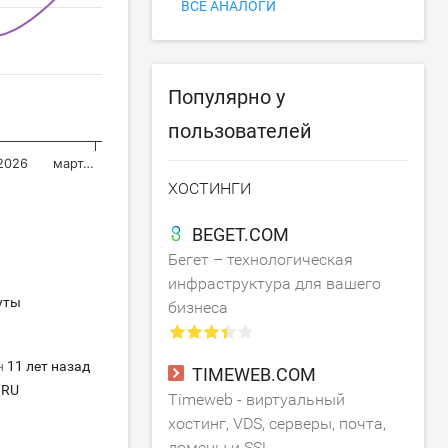
ВСЕ АНАЛОГИ
Популярно у
пользователей
2026
март…
ХОСТИНГИ
BEGET.COM
Бегет – технологическая
инфраструктура для вашего
уты
бизнеса
н
11 лет назад
TIMEWEB.COM
RU
Timeweb - виртуальный
хостинг, VDS, серверы, почта,
домены и SSL