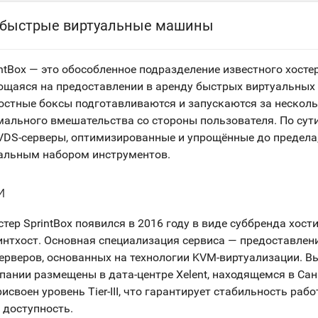
— быстрые виртуальные машины
ntBox — это обособленное подразделение известного хосте
ющаяся на предоставлении в аренду быстрых виртуальны
ростные боксы подготавливаются и запускаются за несколь
ального вмешательства со стороны пользователя. По сути
VDS-серверы, оптимизированные и упрощённые до предела
альным набором инструментов.
и
тер SprintBox появился в 2016 году в виде суббренда хост
нтхост. Основная специализация сервиса — предоставлен
ерверов, основанных на технологии KVM-виртуализации. 
ании размещены в дата-центре Xelent, находящемся в Сан
исвоен уровень Tier-III, что гарантирует стабильность раб
 доступность.