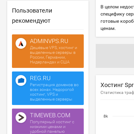
В целом недос
Пользователи
специфику сер
рекомендуют
готовые короб
ценам.
ADMINVPS.RU
Дешёвые VPS, хостинг и
выделенные серверы в
России, Германии,
Нидерландах и США
REG.RU
Хостинг Spr
Регистрация доменов во
всех зонах. Недорогой
Статистика траф
хостинг, VPS и
выделенные серверы
TIMEWEB.COM
8k
Популярный хостинг с
низкими ценами и
удобной панелью