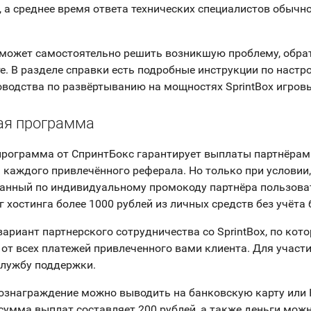
, а среднее время ответа технических специалистов обычн
может самостоятельно решить возникшую проблему, обра
е. В разделе справки есть подробные инструкции по настро
оводства по развёртыванию на мощностях SprintBox игровы
ая программа
рограмма от СпринтБокс гарантирует выплаты партнёрам
а каждого привлечённого реферала. Но только при условии,
анный по индивидуальному промокоду партнёра пользова
г хостинга более 1000 рублей из личных средств без учёта 
вариант партнерского сотрудничества со SprintBox, по кот
 от всех платежей привлеченного вами клиента. Для участ
службу поддержки.
ознаграждение можно выводить на банковскую карту или 
умма выплат составляет 200 рублей, а также деньги мож