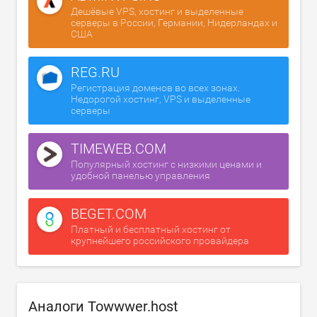
Дешёвые VPS, хостинг и выделенные
серверы в России, Германии, Нидерландах и
США
REG.RU
Регистрация доменов во всех зонах.
Недорогой хостинг, VPS и выделенные
серверы
TIMEWEB.COM
Популярный хостинг с низкими ценами и
удобной панелью управления
BEGET.COM
Платный и бесплатный хостинг от
крупнейшего российского провайдера
Аналоги Towwwer.host