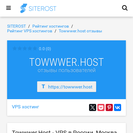
SITEROST
Рейтинг хостингов
Рейтинг VPS хостингов
Towwwer.host отзывы
0.0
(0)
TOWWWER.HOST
отзывы пользователей
https://towwwer.host
VPS хостинг
Towwwer.Host - VPS в России, Москва.