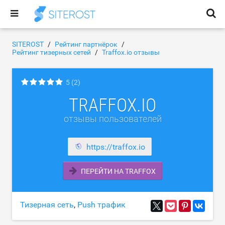
SITEROST
Рейтинг партнёрок
Рейтинг тизерных сетей
Traffox.io отзывы
5
(2)
TRAFFOX.IO
отзывы пользователей
https://traffox.io
ПЕРЕЙТИ НА TRAFFOX
Тизерная сеть
,
Push трафик