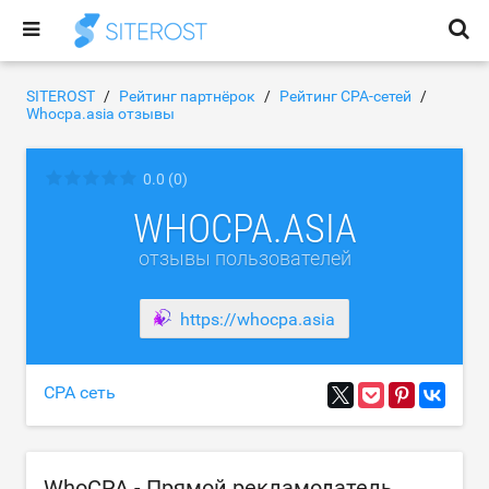
SITEROST
Рейтинг партнёрок
Рейтинг CPA-сетей
Whocpa.asia отзывы
0.0
(0)
WHOCPA.ASIA
отзывы пользователей
https://whocpa.asia
CPA сеть
WhoCPA - Прямой рекламодатель,