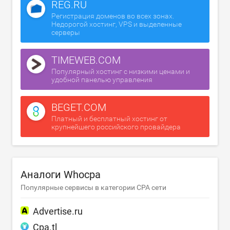
REG.RU
Регистрация доменов во всех зонах.
Недорогой хостинг, VPS и выделенные
серверы
TIMEWEB.COM
Популярный хостинг с низкими ценами и
удобной панелью управления
BEGET.COM
Платный и бесплатный хостинг от
крупнейшего российского провайдера
Аналоги Whocpa
Популярные сервисы в категории CPA сети
Advertise.ru
Cpa.tl