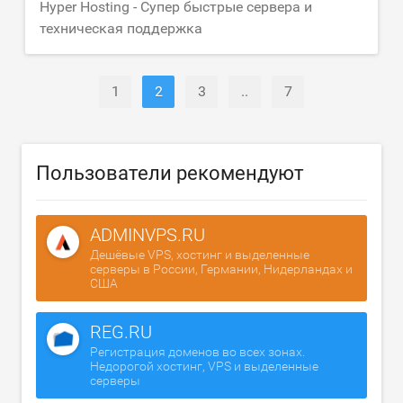
Hyper Hosting - Супер быстрые сервера и
техническая поддержка
1
2
3
..
7
Пользователи рекомендуют
ADMINVPS.RU
Дешёвые VPS, хостинг и выделенные
серверы в России, Германии, Нидерландах и
США
REG.RU
Регистрация доменов во всех зонах.
Недорогой хостинг, VPS и выделенные
серверы