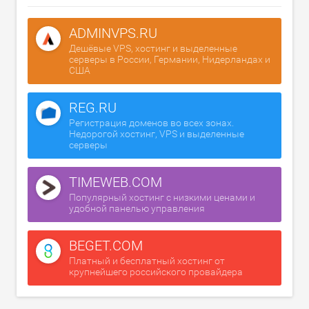
ADMINVPS.RU
Дешёвые VPS, хостинг и выделенные
серверы в России, Германии, Нидерландах и
США
REG.RU
Регистрация доменов во всех зонах.
Недорогой хостинг, VPS и выделенные
серверы
TIMEWEB.COM
Популярный хостинг с низкими ценами и
удобной панелью управления
BEGET.COM
Платный и бесплатный хостинг от
крупнейшего российского провайдера