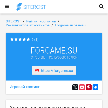
SITEROST
Рейтинг хостингов
Рейтинг игровых хостингов
Forgame.su отзывы
5
(1)
FORGAME.SU
отзывы пользователей
https://forgame.su
Игровой хостинг
Хостинг для игрового сервера по