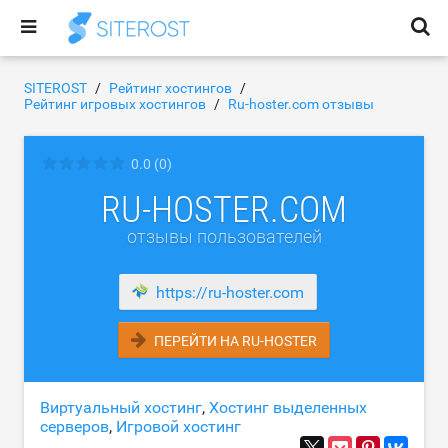
SITEROST
Рейтинг хостингов
Рейтинг игровых хостингов
Ru-hoster.com отзывы
0.0
(0)
RU-HOSTER.COM
отзывы пользователей
https://ru-hoster.com
ПЕРЕЙТИ НА RU-HOSTER
Виртуальный хостинг
,
Хостинг выделенных
серверов
,
Игровой хостинг