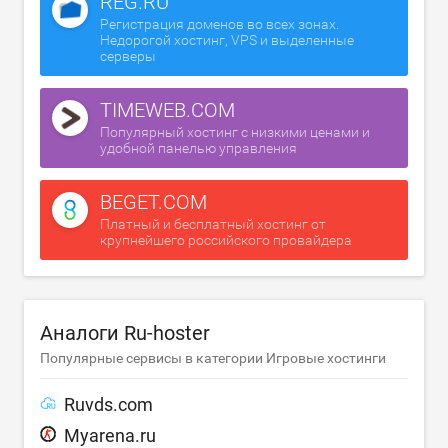
REG.RU
Регистрация доменов во всех зонах.
Недорогой хостинг, VPS и выделенные
серверы
TIMEWEB.COM
Популярный хостинг с низкими ценами и
удобной панелью управления
BEGET.COM
Платный и бесплатный хостинг от
крупнейшего российского провайдера
Аналоги Ru-hoster
Популярные сервисы в категории Игровые хостинги
Ruvds.com
Myarena.ru