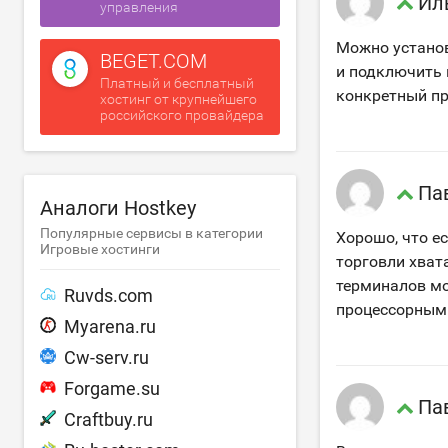
Ил
управления
Можно установ
BEGET.COM
и подключить 
Платный и бесплатный
конкретный про
хостинг от крупнейшего
российского провайдера
Па
Аналоги Hostkey
Популярные сервисы в категории
Хорошо, что е
Игровые хостинги
торговли хват
терминалов м
Ruvds.com
процессорным
Myarena.ru
Cw-serv.ru
Forgame.su
Па
Craftbuy.ru