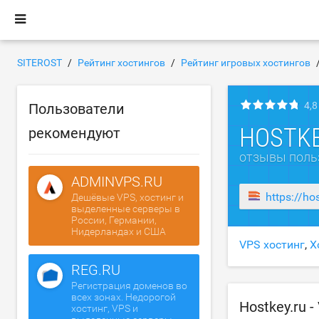
SITEROST
Рейтинг хостингов
Рейтинг игровых хостингов
4,8
Пользователи
HOSTKE
рекомендуют
отзывы поль
ADMINVPS.RU
https://ho
Дешёвые VPS, хостинг и
выделенные серверы в
России, Германии,
Нидерландах и США
VPS хостинг
,
Х
REG.RU
Регистрация доменов во
всех зонах. Недорогой
Hostkey.ru 
хостинг, VPS и