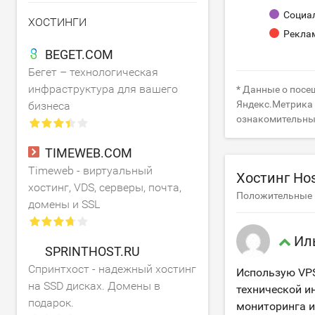
Социа
ХОСТИНГИ
Рекла
BEGET.COM
Бегет – технологическая
инфраструктура для вашего
* Данные о посе
Яндекс.Метрика (
бизнеса
ознакомительны
TIMEWEB.COM
Timeweb - виртуальный
Хостинг Ho
хостинг, VDS, серверы, почта,
Положительные и
домены и SSL
Ил
SPRINTHOST.RU
Спринтхост - надежный хостинг
Использую VPS
на SSD дисках. Домены в
технической и
подарок.
мониторинга и