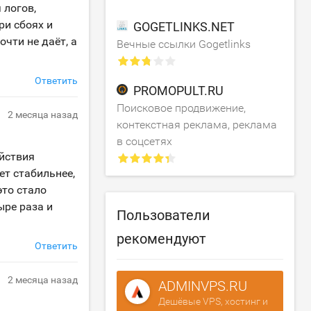
 логов,
ри сбоях и
GOGETLINKS.NET
чти не даёт, а
Вечные ссылки Gogetlinks
Ответить
PROMOPULT.RU
Поисковое продвижение,
2 месяца назад
контекстная реклама, реклама
в соцсетях
ействия
ет стабильнее,
это стало
ыре раза и
Пользователи
рекомендуют
Ответить
2 месяца назад
ADMINVPS.RU
Дешёвые VPS, хостинг и