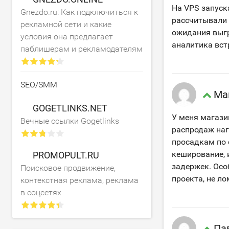
На VPS запуск
Gnezdo.ru: Как подключиться к
рассчитывали 
рекламной сети и какие
ожидания выгр
условия она предлагает
аналитика вст
паблишерам и рекламодателям
SEO/SMM
Ма
GOGETLINKS.NET
У меня магази
Вечные ссылки Gogetlinks
распродаж наг
просадкам по 
кеширование, 
PROMOPULT.RU
задержек. Осо
Поисковое продвижение,
проекта, не л
контекстная реклама, реклама
в соцсетях
Па