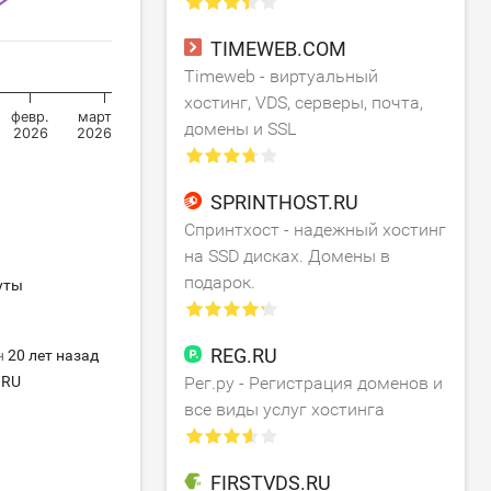
TIMEWEB.COM
Timeweb - виртуальный
хостинг, VDS, серверы, почта,
февр.
март
домены и SSL
2026
2026
SPRINTHOST.RU
Спринтхост - надежный хостинг
на SSD дисках. Домены в
подарок.
уты
REG.RU
н
20 лет назад
RU
Рег.ру - Регистрация доменов и
все виды услуг хостинга
FIRSTVDS.RU