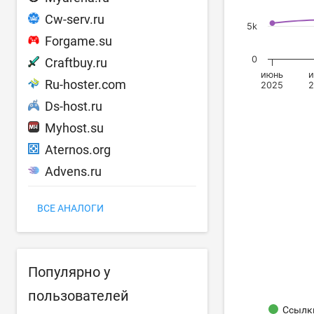
Cw-serv.ru
5k
Forgame.su
0
Craftbuy.ru
июнь
Ru-hoster.com
2025
Ds-host.ru
Myhost.su
Aternos.org
Advens.ru
ВСЕ АНАЛОГИ
Популярно у
пользователей
Ссылки