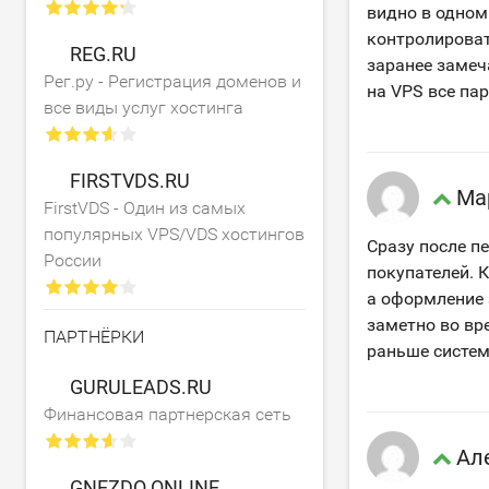
видно в одном
контролироват
REG.RU
заранее замеч
Рег.ру - Регистрация доменов и
на VPS все па
все виды услуг хостинга
FIRSTVDS.RU
Ма
FirstVDS - Один из самых
популярных VPS/VDS хостингов
Сразу после п
России
покупателей. 
а оформление 
заметно во вр
ПАРТНЁРКИ
раньше систем
GURULEADS.RU
Финансовая партнерская сеть
Ал
GNEZDO.ONLINE