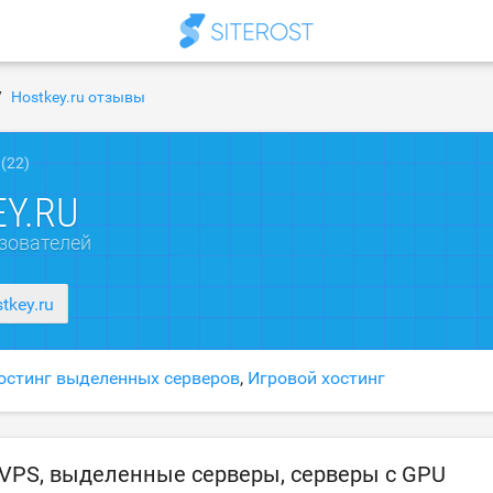
Hostkey.ru отзывы
(22)
Y.RU
зователей
stkey.ru
остинг выделенных серверов
,
Игровой хостинг
- VPS, выделенные серверы, серверы с GPU