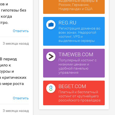
выделенные серверы в
ов и
России, Германии,
Нидерландах и США
 гипотезы без
 когда
REG.RU
тро.
Регистрация доменов во
Ответить
всех зонах. Недорогой
хостинг, VPS и
выделенные серверы
3 месяца назад
TIMEWEB.COM
 В период
Популярный хостинг с
низкими ценами и
дило к
удобной панелью
сурсы и
управления
з критических
о мере роста
BEGET.COM
Платный и бесплатный
хостинг от крупнейшего
Ответить
российского провайдера
3 месяца назад