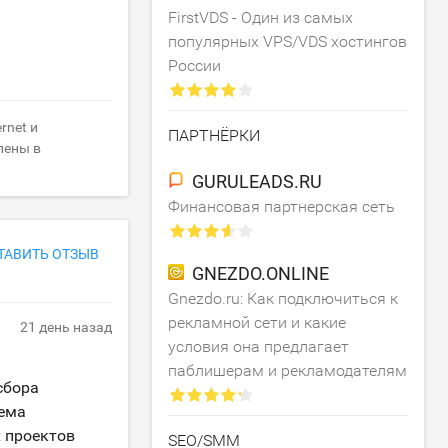
FirstVDS - Один из самых
популярных VPS/VDS хостингов
России
rnet и
ПАРТНЁРКИ
лены в
GURULEADS.RU
Финансовая партнерская сеть
ТАВИТЬ ОТЗЫВ
GNEZDO.ONLINE
Gnezdo.ru: Как подключиться к
рекламной сети и какие
21 день назад
условия она предлагает
паблишерам и рекламодателям
сбора
тема
х проектов
SEO/SMM