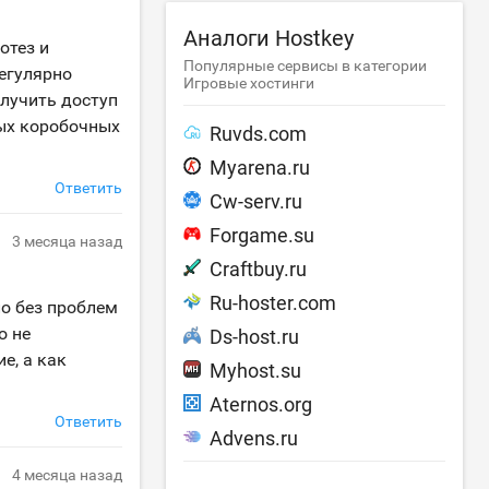
Аналоги Hostkey
отез и
Популярные сервисы в категории
регулярно
Игровые хостинги
лучить доступ
ных коробочных
Ruvds.com
Myarena.ru
Ответить
Cw-serv.ru
Forgame.su
3 месяца назад
Craftbuy.ru
Ru-hoster.com
о без проблем
о не
Ds-host.ru
е, а как
Myhost.su
Aternos.org
Ответить
Advens.ru
4 месяца назад