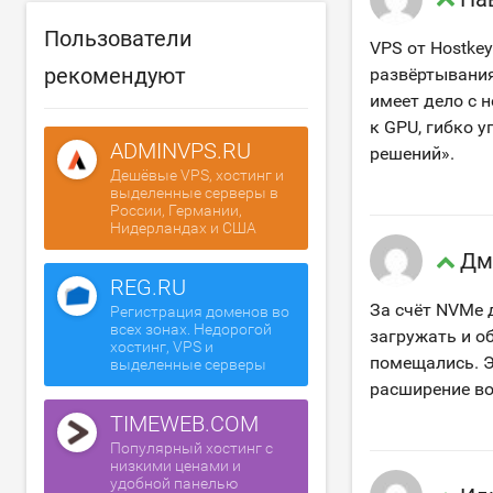
Пользователи
VPS от Hostke
рекомендуют
развёртывания 
имеет дело с 
к GPU, гибко 
ADMINVPS.RU
решений».
Дешёвые VPS, хостинг и
выделенные серверы в
России, Германии,
Нидерландах и США
Дм
REG.RU
За счёт NVMe 
Регистрация доменов во
всех зонах. Недорогой
загружать и о
хостинг, VPS и
помещались. Э
выделенные серверы
расширение в
TIMEWEB.COM
Популярный хостинг с
низкими ценами и
удобной панелью