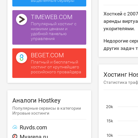
выделенные серверы
Хосткей с 200
TIMEWEB.COM
аренды виртуа
Популярный хостинг с
укорителями.
низкими ценами и
удобной панелью
управления
Недорогие сер
других задач 
BEGET.COM
Платный и бесплатный
хостинг от крупнейшего
российского провайдера
Хостинг Ho
Статистика траф
Аналоги Hostkey
20k
Популярные сервисы в категории
Игровые хостинги
15k
Ruvds.com
10k
Myarena.ru