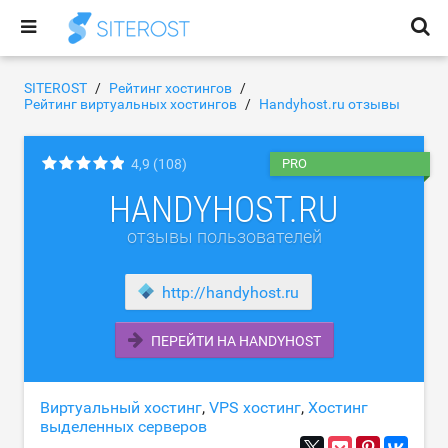
SITEROST
Рейтинг хостингов
Рейтинг виртуальных хостингов
Handyhost.ru отзывы
4,9
(108)
PRO
HANDYHOST.RU
отзывы пользователей
http://handyhost.ru
ПЕРЕЙТИ НА HANDYHOST
Виртуальный хостинг
,
VPS хостинг
,
Хостинг
выделенных серверов