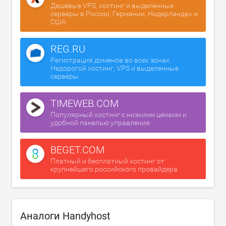
Дешёвые VPS, хостинг и выделенные
серверы в России, Германии, Нидерландах и
США
REG.RU
Регистрация доменов во всех зонах.
Недорогой хостинг, VPS и выделенные
серверы
TIMEWEB.COM
Популярный хостинг с низкими ценами и
удобной панелью управления
BEGET.COM
Платный и бесплатный хостинг от
крупнейшего российского провайдера
Аналоги Handyhost