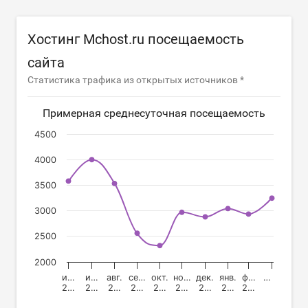
Хостинг Mchost.ru посещаемость
сайта
Статистика трафика из открытых источников *
Примерная среднесуточная посещаемость
4500
4000
3500
3000
2500
2000
и…
и…
авг.
се…
окт.
но…
дек.
янв.
ф…
…
2…
2…
2…
2…
2…
2…
2…
2…
2…