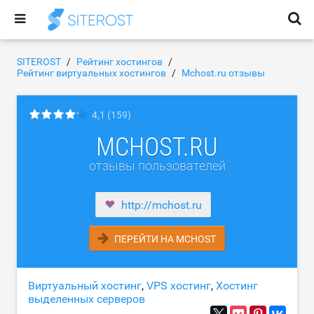
SITEROST
Рейтинг хостингов
Рейтинг виртуальных хостингов
Mchost.ru отзывы
4,1
(159)
MCHOST.RU
отзывы пользователей
http://mchost.ru
ПЕРЕЙТИ НА MCHOST
Виртуальный хостинг
,
VPS хостинг
,
Хостинг
выделенных серверов