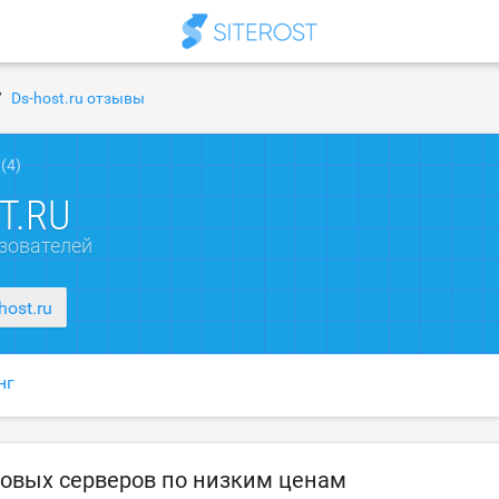
Ds-host.ru отзывы
(4)
T.RU
зователей
host.ru
нг
ровых серверов по низким ценам