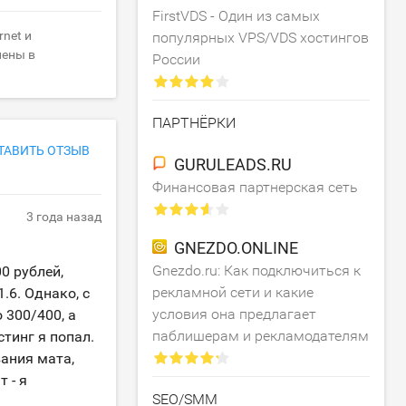
FirstVDS - Один из самых
net и
популярных VPS/VDS хостингов
лены в
России
ПАРТНЁРКИ
ТАВИТЬ ОТЗЫВ
GURULEADS.RU
Финансовая партнерская сеть
3 года назад
GNEZDO.ONLINE
Gnezdo.ru: Как подключиться к
0 рублей,
рекламной сети и какие
.6. Однако, с
условия она предлагает
 300/400, а
паблишерам и рекламодателям
тинг я попал.
ания мата,
 - я
SEO/SMM