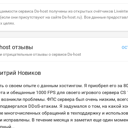
аемости сервиса Ds-host получены из открытых счётчиков Liveinter
если они присутствуют на сайте Ds-host.ru). Все данные предостав
х целях.
-host отзывы
ОС
 отрицательные отзывы о сервисе Ds-host
итрий Новиков
ь о своем опыте с данным хостингом. Я приобрел его за 80
та и обещанные 1000 FPS для своего игрового сервера CS 1
 возникли проблемы. ФПС сервера был очень низким, всего
 подвергался DDoS-атакам. Я задумался о том, на какой хос
сле многочисленных обращений в техподдержку и использов
 исправлены. В течение месяца я заметил еще один момент
упный
...