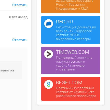
выделенные серверы в
России, Германии,
Ответить
Нидерландах и США
6 лет назад
REG.RU
Регистрация доменов во
всех зонах. Недорогой
хостинг, VPS и
выделенные серверы
Ответить
TIMEWEB.COM
Популярный хостинг с
низкими ценами и
удобной панелью
управления
влияют на
BEGET.COM
Платный и бесплатный
хостинг от крупнейшего
российского провайдера