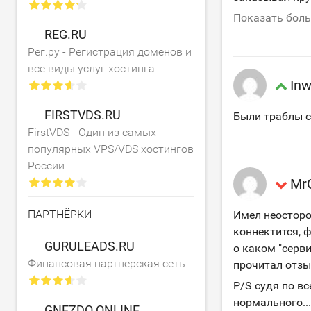
Показать бол
REG.RU
Рег.ру - Регистрация доменов и
все виды услуг хостинга
Inw
FIRSTVDS.RU
Были траблы с
FirstVDS - Один из самых
популярных VPS/VDS хостингов
России
Mr
ПАРТНЁРКИ
Имел неосторож
коннектится, ф
GURULEADS.RU
о каком "серви
Финансовая партнерская сеть
прочитал отзы
P/S судя по в
нормального...
GNEZDO.ONLINE