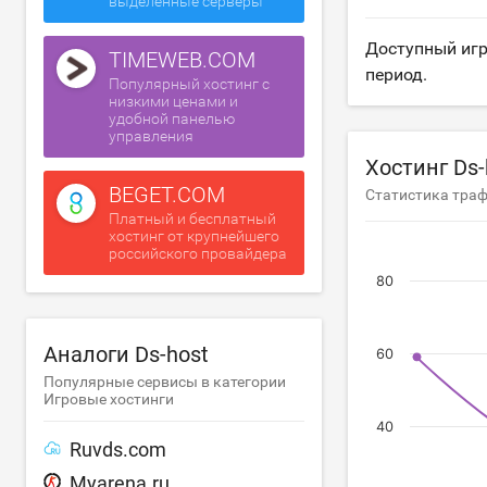
выделенные серверы
Доступный игр
TIMEWEB.COM
период.
Популярный хостинг с
низкими ценами и
удобной панелью
управления
Хостинг Ds-
BEGET.COM
Статистика траф
Платный и бесплатный
хостинг от крупнейшего
российского провайдера
80
Аналоги Ds-host
60
Популярные сервисы в категории
Игровые хостинги
40
Ruvds.com
Myarena.ru