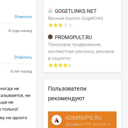
GOGETLINKS.NET
Ответить
Вечные ссылки Gogetlinks
4 года назад
PROMOPULT.RU
Поисковое продвижение,
контекстная реклама, реклама
Ответить
в соцсетях
6 лет назад
Пользователи
иногда не
казывается, ни
рекомендуют
ьше не
 только!
ADMINVPS.RU
жу ни одного
Дешёвые VPS, хостинг и