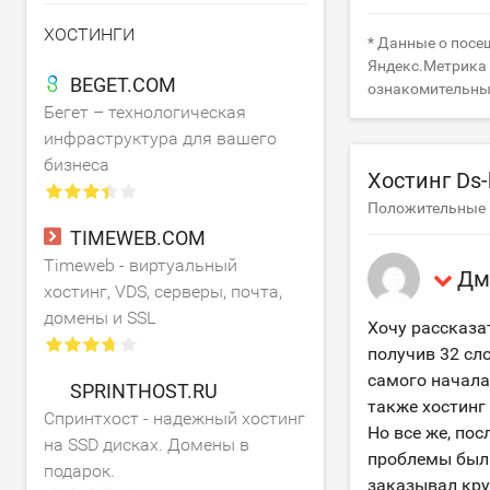
ХОСТИНГИ
* Данные о посещ
Яндекс.Метрика (
BEGET.COM
ознакомительны
Бегет – технологическая
инфраструктура для вашего
бизнеса
Хостинг Ds
Положительные и
TIMEWEB.COM
Timeweb - виртуальный
Дм
хостинг, VDS, серверы, почта,
домены и SSL
Хочу рассказат
получив 32 сло
самого начала
SPRINTHOST.RU
также хостинг
Спринтхост - надежный хостинг
Но все же, по
на SSD дисках. Домены в
проблемы были
подарок.
заказывал кр