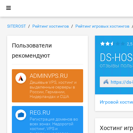
SITEROST
Рейтинг хостингов
Рейтинг игровых хостингов
2,5
Пользователи
DS-HOS
рекомендуют
отзывы поль
ADMINVPS.RU
https://ds-
Дешёвые VPS, хостинг и
выделенные серверы в
России, Германии,
Нидерландах и США
Игровой хости
REG.RU
Регистрация доменов во
всех зонах. Недорогой
Хостинг иг
хостинг, VPS и